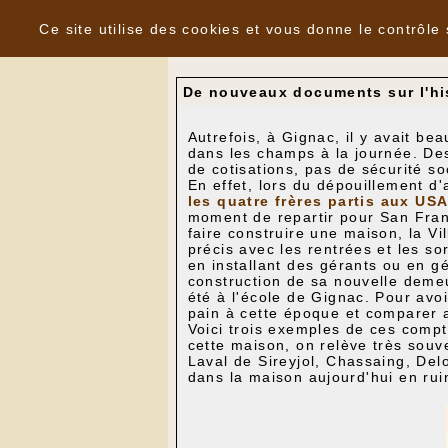
Panneau de gestion des cookies
Nouvelles
Ce site utilise des cookies et vous donne le contrôle
De nouveaux documents sur l'hi
Autrefois, à Gignac, il y avait b
dans les champs à la journée. Des
de cotisations, pas de sécurité so
En effet, lors du dépouillement d'
l
es quatre frères partis aux US
moment de repartir pour San Franci
faire construire une maison, la Vi
précis avec les rentrées et les so
en installant des gérants ou en g
construction de sa nouvelle demeur
été à l'école de Gignac. Pour avoi
pain à cette époque et comparer a
Voici trois exemples de ces compt
cette maison, on relève très sou
Laval de Sireyjol, Chassaing, Del
dans la maison aujourd'hui en ruin