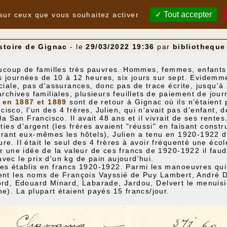
Tout accepter
 sur ceux que vous souhaitez activer
stoire de Gignac
- le
29/03/2022 19:36
par
bibliotheque
eaucoup de familles très pauvres. Hommes, femmes, enfants t
 journées de 10 à 12 heures, six jours sur sept. Evidemme
ciale, pas d'assurances, donc pas de trace écrite, jusqu'à 
archives familiales, plusieurs feuillets de paiement de jour
A en 1887 et 1889
sont de retour à Gignac où ils n'étaient
sco, l'un des 4 frères, Julien, qui n'avait pas d'enfant, 
lla San Francisco. Il avait 48 ans et il vivrait de ses rente
rties d'argent (les frères avaient "réussi" en faisant const
érant eux-mêmes les hôtels), Julien a tenu en 1920-1922 d
e. Il était le seul des 4 frères à avoir fréquenté une éco
r une idée de la valeur de ces francs de 1920-1922 il faudr
vec le prix d'un kg de pain aujourd'hui.
es établis en francs 1920-1922. Parmi les manoeuvres qui 
vent les noms de François Vayssié de Puy Lambert, André 
ord, Edouard Minard, Labarade, Jardou, Delvert le menuisie
e). La plupart étaient payés 15 francs/jour.