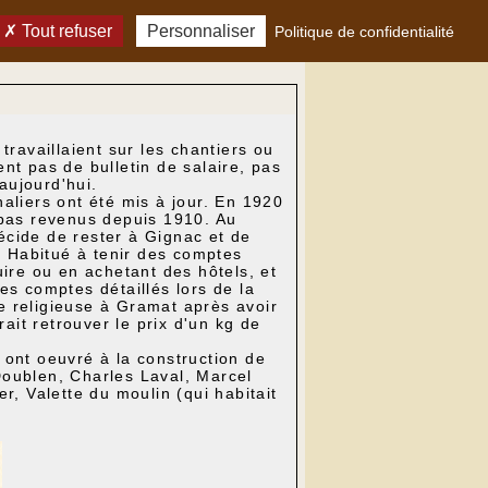
Tout refuser
Personnaliser
Politique de confidentialité
ravaillaient sur les chantiers ou
nt pas de bulletin de salaire, pas
aujourd'hui.
naliers ont été mis à jour. En 1920
 pas revenus depuis 1910. Au
décide de rester à Gignac et de
s. Habitué à tenir des comptes
ruire ou en achetant des hôtels, et
es comptes détaillés lors de la
le religieuse à Gramat après avoir
ait retrouver le prix d'un kg de
ont oeuvré à la construction de
Doublen, Charles Laval, Marcel
r, Valette du moulin (qui habitait