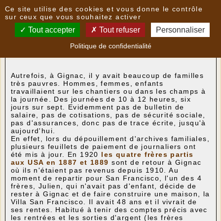
Panneau de gestion des cookies
Ce site utilise des cookies et vous donne le contrôle
Nouvelles
sur ceux que vous souhaitez activer
Tout accepter
Tout refuser
Personnaliser
De nouveaux documents sur l'histoire de Gignac
-
Politique de confidentialité
le
29/03/2022 19:36
par
bibliotheque
Autrefois, à Gignac, il y avait beaucoup de familles
très pauvres. Hommes, femmes, enfants
travaillaient sur les chantiers ou dans les champs à
la journée. Des journées de 10 à 12 heures, six
jours sur sept. Evidemment pas de bulletin de
salaire, pas de cotisations, pas de sécurité sociale,
pas d'assurances, donc pas de trace écrite, jusqu'à
aujourd'hui.
En effet, lors du dépouillement d'archives familiales,
plusieurs feuillets de paiement de journaliers ont
été mis à jour. En 1920
l
es quatre frères partis
aux USA en 1887 et 1889
sont de retour à Gignac
où ils n'étaient pas revenus depuis 1910. Au
moment de repartir pour San Francisco, l'un des 4
frères, Julien, qui n'avait pas d'enfant, décide de
rester à Gignac et de faire construire une maison, la
Villa San Francisco. Il avait 48 ans et il vivrait de
ses rentes. Habitué à tenir des comptes précis avec
les rentrées et les sorties d'argent (les frères