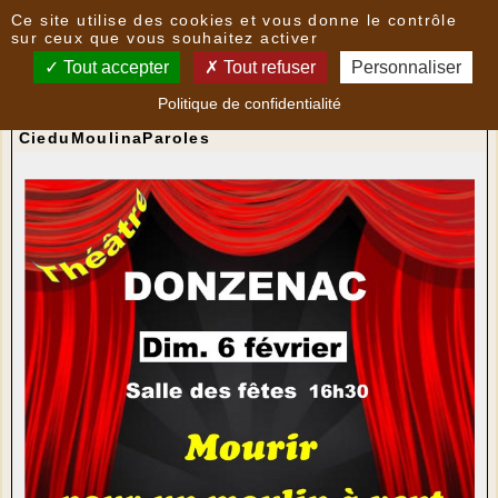
Panneau de gestion des cookies
Ce site utilise des cookies et vous donne le contrôle
Nouvelles
sur ceux que vous souhaitez activer
Tout accepter
Tout refuser
Personnaliser
La Compagnie du Moulin à... Paroles joue à
Politique de confidentialité
Donzenac
- le
02/02/2022 00:00
par
CieduMoulinaParoles