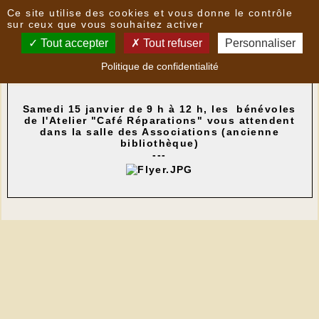
Panneau de gestion des cookies
Ce site utilise des cookies et vous donne le contrôle
Nouvelles
sur ceux que vous souhaitez activer
Tout accepter
Tout refuser
Personnaliser
Atelier Café Réparations
- le
12/01/2022 09:14
par
Politique de confidentialité
CAMR
Samedi 15 janvier de 9 h à 12 h, les bénévoles
de l'Atelier "Café Réparations" vous attendent
dans la salle des Associations (ancienne
bibliothèque)
---