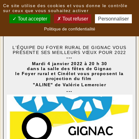
Panneau de gestion des cookies
Ce site utilise des cookies et vous donne le contrôle
Nouvelles
sur ceux que vous souhaitez activer
Tout accepter
Tout refuser
Personnaliser
Cinéma à Gignac
- le
28/12/2021 10:52
par
Politique de confidentialité
FoyerRural
L'ÉQUIPE DU FOYER RURAL DE GIGNAC VOUS
PRÉSENTE SES MEILLEURS VŒUX POUR 2022
---
Mardi 4 janvier 2022 à 20 h 30
dans la salle des fêtes de Gignac
le Foyer rural et Cinélot vous proposent la
projection du film
"ALINE" de Valérie Lemercier
---