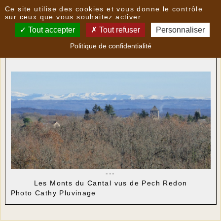
Panneau de gestion des cookies
Ce site utilise des cookies et vous donne le contrôle
Nouvelles
sur ceux que vous souhaitez activer
Tout accepter
Tout refuser
Personnaliser
Les Monts du Cantal enneigés
- le
18/12/2021
Politique de confidentialité
14:47
par
Multimedia
---
Les Monts du Cantal vus de Pech Redon
Photo Cathy Pluvinage