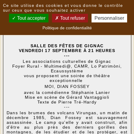
Panneau de gestion des cookies
Ce site utilise des cookies et vous donne le contrôle
Nouvelles
sur ceux que vous souhaitez activer
Tout accepter
Tout refuser
Personnaliser
Théâtre à GIGNAC
- le
09/09/2021 14:24
par
Politique de confidentialité
Ecaussysteme
SALLE DES FÊTES DE GIGNAC
VENDREDI 17 SEPTEMBRE À 21 HEURES
---
Les associations culturelles de Gignac
Foyer Rural - Multimedi@, CAMR, Lo Patrimòni,
Ecaussystème
vous proposent une soirée de théâtre
exceptionnelle
MOI, DIAN FOSSEY
avec la comédienne Stéphanie Lanier
Mise en scène de Gérard Vantaggioli
Texte de Pierre Tré-Hardy
---
Dans les brumes des volcans Virungas, un matin de
décembre 1985, Dian Fossey est sauvagement
assassinée. Le camp qu'elle y avait construit, afin
d'être au plus près des derniers gorilles des
montagnes, de les étudier et de les protéger, est