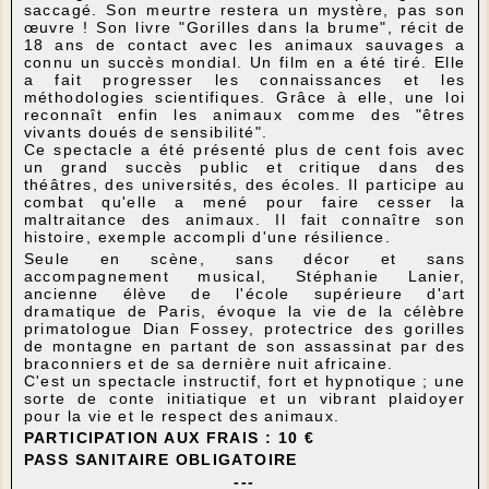
saccagé. Son meurtre restera un mystère, pas son
œuvre ! Son livre "Gorilles dans la brume", récit de
18 ans de contact avec les animaux sauvages a
connu un succès mondial. Un film en a été tiré. Elle
a fait progresser les connaissances et les
méthodologies scientifiques. Grâce à elle, une loi
reconnaît enfin les animaux comme des "êtres
vivants doués de sensibilité".
Ce spectacle a été présenté plus de cent fois avec
un grand succès public et critique dans des
théâtres, des universités, des écoles. Il participe au
combat qu'elle a mené pour faire cesser la
maltraitance des animaux. Il fait connaître son
histoire, exemple accompli d'une résilience.
Seule en scène, sans décor et sans
accompagnement musical, Stéphanie Lanier,
ancienne élève de l'école supérieure d'art
dramatique de Paris, évoque la vie de la célèbre
primatologue Dian Fossey, protectrice des gorilles
de montagne en partant de son assassinat par des
braconniers et de sa dernière nuit africaine.
C'est un spectacle instructif, fort et hypnotique ; une
sorte de conte initiatique et un vibrant plaidoyer
pour la vie et le respect des animaux.
PARTICIPATION AUX FRAIS : 10 €
PASS SANITAIRE OBLIGATOIRE
---