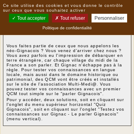
Panneau de gestion des cookies
Ce site utilise des cookies et vous donne le contrôle
Nouvelles
sur ceux que vous souhaitez activer
Tout accepter
Tout refuser
Personnaliser
Une nouvelle rubrique sur ce site
- le
02/02/2021
Politique de confidentialité
13:51
par
multimedia
Vous faites partie de ceux que nous appelons les
néo-Gignacois ? Vous venez d'arriver chez nous ?
Vous avez parfois eu l'impression de débarquer en
terre étrangère, car chaque village du midi de la
France a son parler. Et Gignac n'échappe pas à la
règle. Pour tester vos connaissances en langue
locale, mais aussi dans le domaine historique ou
patrimonial, des QCM vont être créés et installés
sur le site de l'association Multi-Medi@. Vous
pouvez tester vos connaissances avec un premier
QCM tout simple sur le "parler Gignacois".
Pour y accéder, deux solutions, soit en cliquant sur
l'onglet du menu supérieur horizontal "Quiz
Gignacois", soit en cliquant sur l'onglet "Testez vos
connaissances sur Gignac - Le parler Gignacois"
(menu vertical).