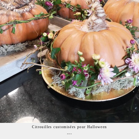
Citrouilles customisées pour Halloween
---