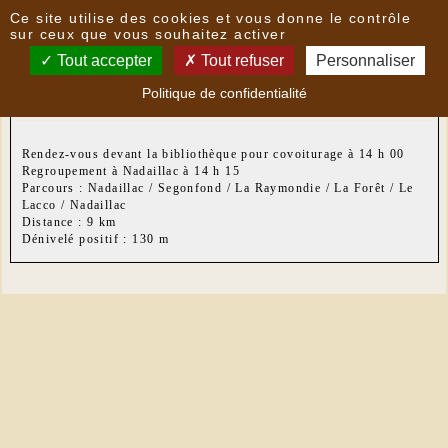
Panneau de gestion des cookies
Ce site utilise des cookies et vous donne le contrôle
Nouvelles
sur ceux que vous souhaitez activer
Tout accepter
Tout refuser
Personnaliser
Randonnée du lundi après-midi 7 octobre 2019
- le
Politique de confidentialité
01/10/2019 18:22
par
LoPatrimoni
Rendez-vous devant la bibliothèque pour covoiturage à 14 h 00
Regroupement à Nadaillac à 14 h 15
Parcours : Nadaillac / Segonfond / La Raymondie / La Forêt / Le
Lacco / Nadaillac
Distance : 9 km
Dénivelé positif : 130 m