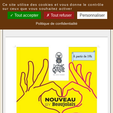
Panneau de gestion des cookies
Ce site utilise des cookies et vous donne le contrôle
Nouvelles
sur ceux que vous souhaitez activer
Tout accepter
Tout refuser
Personnaliser
Beaujolais nouveau au Zinc de la Quique
- le
Politique de confidentialité
08/11/2018 13:18
par
Multimedia