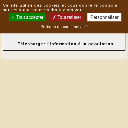
Panneau de gestion des cookies
Ce site utilise des cookies et vous donne le contrôle
Nouvelles
sur ceux que vous souhaitez activer
Tout accepter
Tout refuser
Personnaliser
Information du public en cas de présence de
Politique de confidentialité
mérules
- le
12/07/2018 15:27
par
Mairie
Télécharger l’information à la population