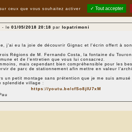
Tout accepter
 sur ceux que vous souhaitez activer
c
- le
01/05/2018 20:18
par
lopatrimoni
e, j'ai eu la joie de découvrir Gignac et l'écrin offert à 
 trois Régions de M. Fernando Costa, la fontaine du Touro
mmune et de l'entretien que vous lui consacrez.
éanmoins, mais cependant bien compréhensible pour les beso
servir de parc de stationnement afin mettre en valeur l'a
ers un petit montage sans prétention que je me suis amusé 
e splendide village :
https://youtu.be/cfSo8jIU7xM
Pau