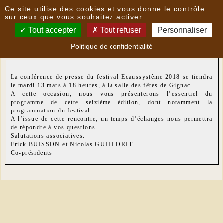
Panneau de gestion des cookies
Ce site utilise des cookies et vous donne le contrôle
Nouvelles
sur ceux que vous souhaitez activer
Tout accepter
Tout refuser
Personnaliser
FESTIVAL ECAUSSYSTEME - CONFÉRENCE DE
Politique de confidentialité
PRESSE
- le
07/03/2018 18:11
par
ECAUSSYSTEME
La conférence de presse du festival Ecaussystème 2018 se tiendra
le mardi 13 mars à 18 heures, à la salle des fêtes de Gignac.
A cette occasion, nous vous présenterons l’essentiel du
programme de cette seizième édition, dont notamment la
programmation du festival.
A l’issue de cette rencontre, un temps d’échanges nous permettra
de répondre à vos questions.
Salutations associatives.
Erick BUISSON et Nicolas GUILLORIT
Co-présidents