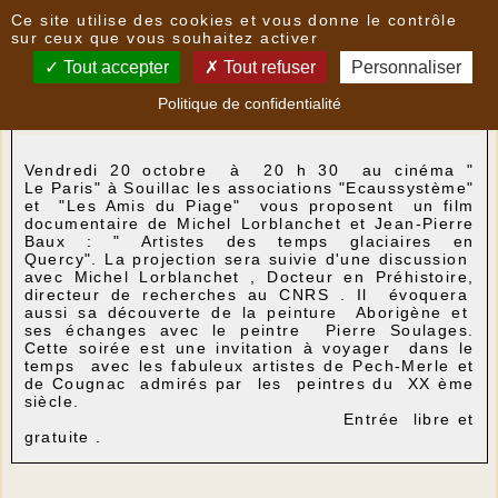
Panneau de gestion des cookies
Ce site utilise des cookies et vous donne le contrôle
Nouvelles
sur ceux que vous souhaitez activer
Tout accepter
Tout refuser
Personnaliser
Film documentaire suivi d ' une discussion avec
Politique de confidentialité
M. Lorblanchet
- le
15/10/2017 21:29
par
JC46
Vendredi 20 octobre à 20 h 30 au cinéma "
Le Paris" à Souillac les associations "Ecaussystème"
et "Les Amis du Piage" vous proposent un film
documentaire de Michel Lorblanchet et Jean-Pierre
Baux : " Artistes des temps glaciaires en
Quercy". La projection sera suivie d'une discussion
avec Michel Lorblanchet , Docteur en Préhistoire,
directeur de recherches au CNRS . Il évoquera
aussi sa découverte de la peinture Aborigène et
ses échanges avec le peintre Pierre Soulages.
Cette soirée est une invitation à voyager dans le
temps avec les fabuleux artistes de Pech-Merle et
de Cougnac admirés par les peintres du XX ème
siècle.
Entrée libre et
gratuite .