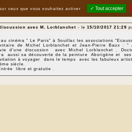
Tout accepter
 sur ceux que vous souhaitez activer
 discussion avec M. Lorblanchet
- le
15/10/2017 21:29
p
u cinéma " Le Paris" à Souillac les associations "Ecau
taire de Michel Lorblanchet et Jean-Pierre Baux : " A
ivie d'une discussion avec Michel Lorblanchet , Docte
a aussi sa découverte de la peinture Aborigène et ses
nvitation à voyager dans le temps avec les fabuleux art
ème siècle.
 gratuite .