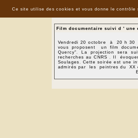
Panneau de gestion des cookies
Nouvelles
Ce site utilise des cookies et vous donne le contrôle
Film documentaire suivi d ' une
Vendredi 20 octobre à 20 h 30 a
vous proposent un film documen
Quercy". La projection sera su
recherches au CNRS . Il évoquer
Soulages. Cette soirée est une i
admirés par les peintres du XX 
Entrée libre et