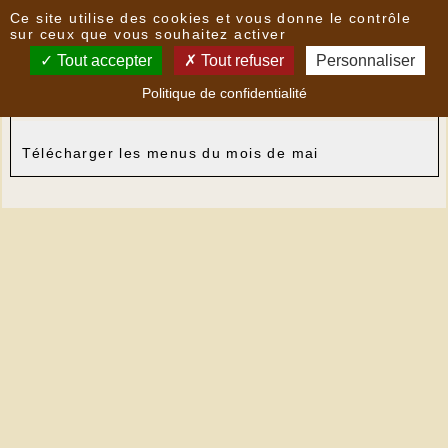
Panneau de gestion des cookies
Ce site utilise des cookies et vous donne le contrôle
Nouvelles
sur ceux que vous souhaitez activer
Tout accepter
Tout refuser
Personnaliser
menus du mois de mai
- le
15/05/2017 13:53
par
Politique de confidentialité
Mairie
Télécharger les menus du mois de mai