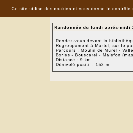
Panneau de gestion des cookies
Nouvelles
Ce site utilise des cookies et vous donne le contrôle
Randonnée du lundi aprés-midi 1
Rendez-vous devant la bibliothèq
Regroupement à Martel, sur le par
Parcours : Moulin de Murel - Vallé
Bories - Bouscarel - Malefon (mas
Distance : 9 km.
Dénivelé positif : 152 m