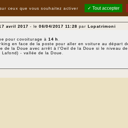
Tout accepter
 sur ceux que vous souhaitez activer
7 avril 2017
- le
06/04/2017 11:28
par
Lopatrimoni
ue pour covoiturage à
14 h
.
king en face de la poste pour aller en voiture au départ 
e de la Doue avec arrêt à l'Oeil de la Doue si le niveau de 
 Lafond) - vallée de la Doue.