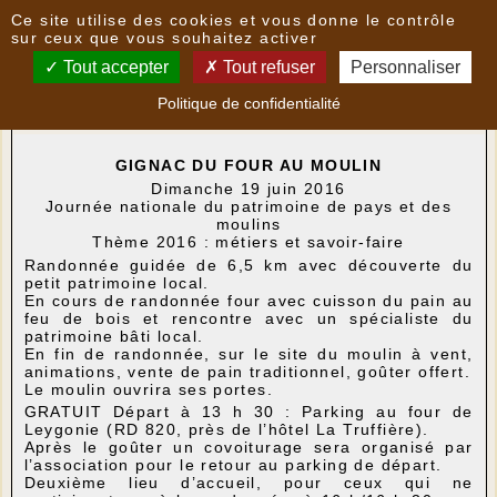
Panneau de gestion des cookies
Ce site utilise des cookies et vous donne le contrôle
Nouvelles
sur ceux que vous souhaitez activer
Tout accepter
Tout refuser
Personnaliser
Randonnée "Du four au moulin"
- le
09/06/2016
Politique de confidentialité
00:08
par
Lopatrimoni
GIGNAC DU FOUR AU MOULIN
Dimanche 19 juin 2016
Journée nationale du patrimoine de pays et des
moulins
Thème 2016 : métiers et savoir-faire
Randonnée guidée de 6,5 km avec découverte du
petit patrimoine local.
En cours de randonnée four avec cuisson du pain au
feu de bois et rencontre avec un spécialiste du
patrimoine bâti local.
En fin de randonnée, sur le site du moulin à vent,
animations, vente de pain traditionnel, goûter offert.
Le moulin ouvrira ses portes.
GRATUIT Départ à 13 h 30 : Parking au four de
Leygonie (RD 820, près de l’hôtel La Truffière).
Après le goûter un covoiturage sera organisé par
l’association pour le retour au parking de départ.
Deuxième lieu d’accueil, pour ceux qui ne