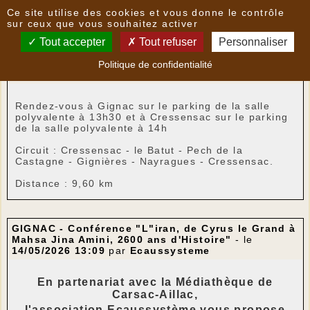
Panneau de gestion des cookies
Ce site utilise des cookies et vous donne le contrôle
Nouvelles
sur ceux que vous souhaitez activer
Tout accepter
Tout refuser
Personnaliser
GIGNAC - Randonnée du lundi 18 mai après-midi
-
Politique de confidentialité
le
14/05/2026 19:22
par
LoPatrimoni
Rendez-vous à Gignac sur le parking de la salle 
polyvalente à 13h30 
et à Cressensac sur le parking 
de la salle polyvalente à 14h
Circuit : Cressensac - le Batut - Pech de la 
Castagne - Gignières - Nayragues - 
Cressensac.
Distance : 9,60 km
GIGNAC - Conférence "L"iran, de Cyrus le Grand à
Mahsa Jina Amini, 2600 ans d'Histoire"
- le
14/05/2026 13:09
par
Ecaussysteme
En partenariat avec la Médiathèque de
Carsac-Aillac,
l'association Ecaussystème vous propose