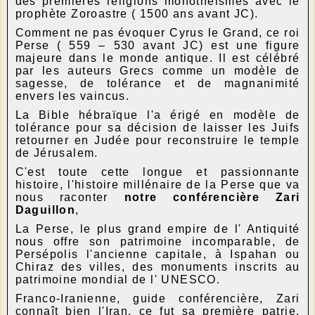
des premières religions monothéismes avec le
prophète Zoroastre ( 1500 ans avant JC).
Comment ne pas évoquer Cyrus le Grand, ce roi
Perse ( 559 – 530 avant JC) est une figure
majeure dans le monde antique. Il est célébré
par les auteurs Grecs comme un modèle de
sagesse, de tolérance et de magnanimité
envers les vaincus.
La Bible hébraïque l'a érigé en modèle de
tolérance pour sa décision de laisser les Juifs
retourner en Judée pour reconstruire le temple
de Jérusalem.
C'est toute cette longue et passionnante
histoire, l'histoire millénaire de la Perse que va
nous raconter
notre conférencière Zari
Daguillon
,
La Perse, le plus grand empire de l' Antiquité
nous offre son patrimoine incomparable, de
Persépolis l'ancienne capitale, à Ispahan ou
Chiraz des villes, des monuments inscrits au
patrimoine mondial de l' UNESCO.
Franco-Iranienne, guide conférencière, Zari
connaît bien l'Iran, ce fut sa première patrie,