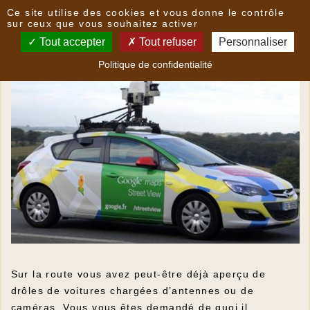
Panneau de gestion des cookies
Ce site utilise des cookies et vous donne le contrôle
La commune parcourue par Google Street View
sur ceux que vous souhaitez activer
Tout accepter
Tout refuser
Personnaliser
Politique de confidentialité
Sur la route vous avez peut-être déjà aperçu de
drôles de voitures chargées d’antennes ou de
caméras. Vous vous êtes demandé de quoi il