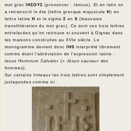
mot grec
IHΣOYΣ
(prononcer :
Iésous
). Et en latin on
a retranscrit le éta (lettre grecque majuscule
H
) en
lettre latine
H
et le sigma
Σ
en
S
(mauvaise
translittération du mot grec). Ce sont ces trois lettres
entrelacées qu'on retrouve si souvent à Gignac dans
les maisons construites au XVIe siècle. Le
monogramme devient donc
IHS
interprété librement
comme étant l'abréviation de l'expression latine :
Iesus Hominum Salvator
(=
Jésus sauveur des
hommes
).
Sur certains linteaux les trois lettres sont simplement
juxtaposées comme ici :