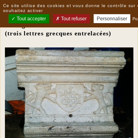
Panneau de gestion des cookies
Ce site utilise des cookies et vous donne le contrôle su
Des linteaux parlants insolites
souhaitez activer
Tout accepter
Tout refuser
Personnaliser
Pol
Monogramme IHS
(trois lettres grecques entrelacées)