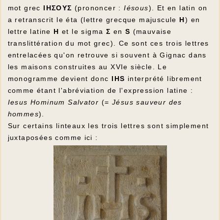
mot grec
IHΣOYΣ
(prononcer :
Iésous
). Et en latin on
a retranscrit le éta (lettre grecque majuscule
H
) en
lettre latine
H
et le sigma
Σ
en
S
(mauvaise
translittération du mot grec). Ce sont ces trois lettres
entrelacées qu'on retrouve si souvent à Gignac dans
les maisons construites au XVIe siècle. Le
monogramme devient donc
IHS
interprété librement
comme étant l'abréviation de l'expression latine :
Iesus Hominum Salvator
(=
Jésus sauveur des
hommes
).
Sur certains linteaux les trois lettres sont simplement
juxtaposées comme ici :