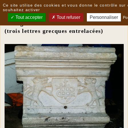
Panneau de gestion des cookies
Ce site utilise des cookies et vous donne le contrôle su
Des linteaux parlants insolites
souhaitez activer
Tout accepter
Tout refuser
Personnaliser
Pol
Monogramme IHS
(trois lettres grecques entrelacées)