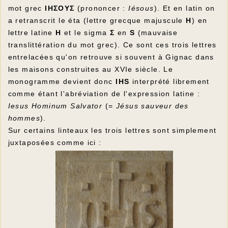
mot grec
IHΣOYΣ
(prononcer :
Iésous
). Et en latin on
a retranscrit le éta (lettre grecque majuscule
H
) en
lettre latine
H
et le sigma
Σ
en
S
(mauvaise
translittération du mot grec). Ce sont ces trois lettres
entrelacées qu'on retrouve si souvent à Gignac dans
les maisons construites au XVIe siècle. Le
monogramme devient donc
IHS
interprété librement
comme étant l'abréviation de l'expression latine :
Iesus Hominum Salvator
(=
Jésus sauveur des
hommes
).
Sur certains linteaux les trois lettres sont simplement
juxtaposées comme ici :