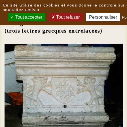
Panneau de gestion des cookies
Ce site utilise des cookies et vous donne le contrôle su
Des linteaux parlants insolites
souhaitez activer
Tout accepter
Tout refuser
Personnaliser
Pol
Monogramme IHS
(trois lettres grecques entrelacées)