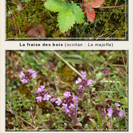
La fraise des bois
(occitan :
La majofla
)