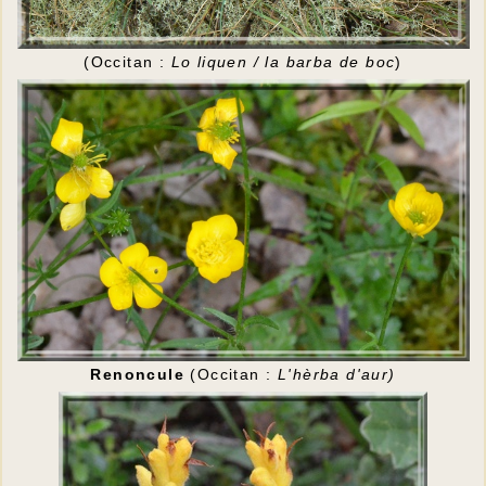
(Occitan :
Lo liquen / la barba de boc
)
Renoncule
(Occitan :
L'hèrba d'aur)