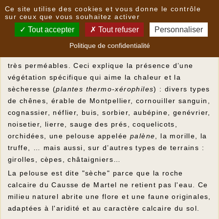
Panneau de gestion des cookies
Ce site utilise des cookies et vous donne le contrôle
Pelouses sèches
sur ceux que vous souhaitez activer
Tout accepter
Tout refuser
Personnaliser
Un écosystème très riche, mais fragile
Politique de confidentialité
Le Causse de Martel est constitué de sols calcaires
très perméables. Ceci explique la présence d’une
végétation spécifique qui aime la chaleur et la
sècheresse (
plantes thermo-xérophiles
) : divers types
de chênes, érable de Montpellier, cornouiller sanguin,
cognassier, néflier, buis, sorbier, aubépine, genévrier,
noisetier, lierre, sauge des prés, coquelicots,
orchidées, une pelouse appelée
palène
, la morille, la
truffe, … mais aussi, sur d’autres types de terrains :
girolles, cèpes, châtaigniers…
La pelouse est dite "sèche" parce que la roche
calcaire du Causse de Martel ne retient pas l'eau. Ce
milieu naturel abrite une flore et une faune originales,
adaptées à l'aridité et au caractère calcaire du sol.