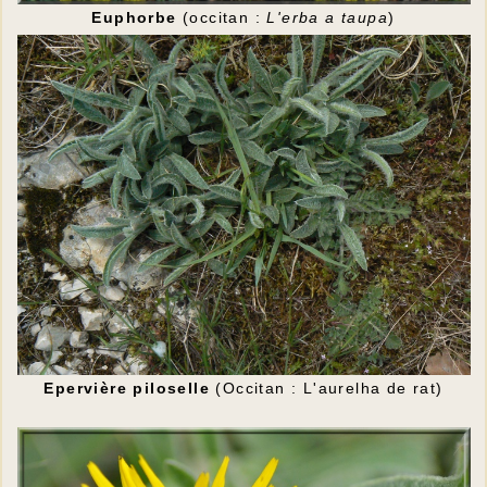
Euphorbe
(occitan :
L'erba a taupa
)
Epervière piloselle
(Occitan : L'aurelha de rat)