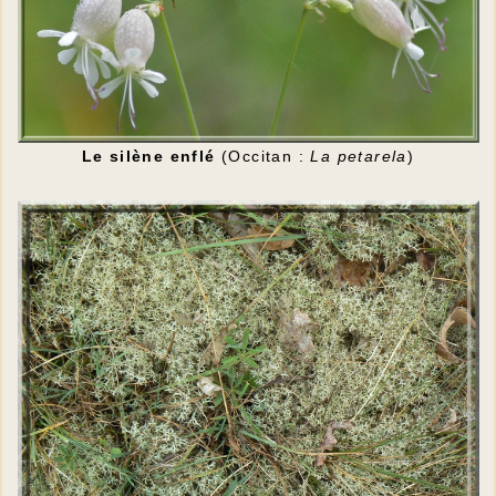
Le silène enflé
(Occitan :
La petarela
)