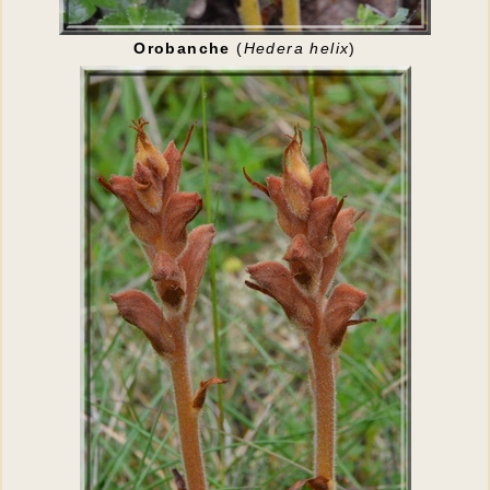
Orobanche
(
Hedera helix
)