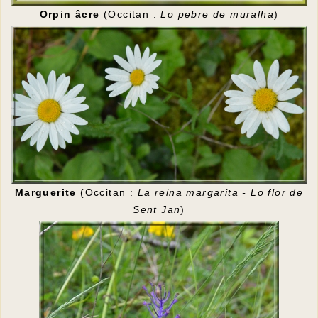
Orpin âcre
(Occitan :
Lo pebre de muralha
)
Marguerite
(Occitan :
La reina margarita - Lo flor de
Sent Jan
)