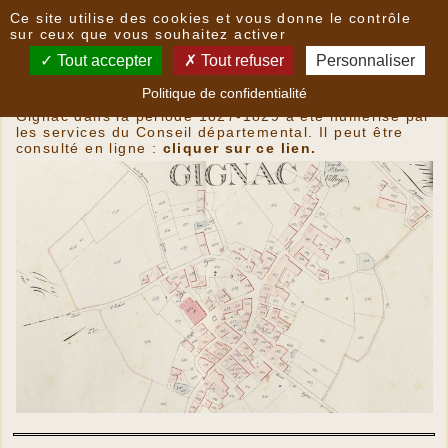
Panneau de gestion des cookies
Ce site utilise des cookies et vous donne le contrôle
Plan cadastral napoléonien
sur ceux que vous souhaitez activer
Tout accepter
Tout refuser
Personnaliser
Ancien cadastre dit cadastre napoléonien
Politique de confidentialité
L'ancien cadastre dont les relevés ont été effectués à
Gignac dans la période 1827-1829 a été numérisé par
les services du Conseil départemental. Il peut être
consulté en ligne :
cliquer sur ce lien.