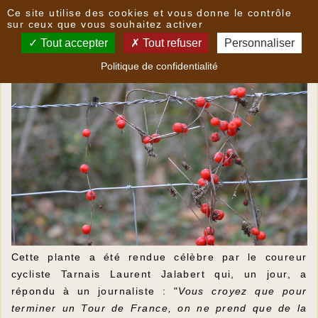
Panneau de gestion des cookies
Ce site utilise des cookies et vous donne le contrôle
Les "respounchous", qu'es aquò ?
sur ceux que vous souhaitez activer
Tout accepter
Tout refuser
Personnaliser
Politique de confidentialité
Cette plante a été rendue célèbre par le coureur
cycliste Tarnais Laurent Jalabert qui, un jour, a
répondu à un journaliste : "
Vous croyez que pour
terminer un Tour de France, on ne prend que de la