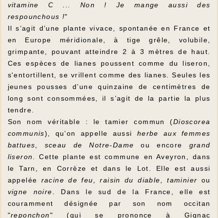
vitamine C ... Non ! Je mange aussi des
respounchous !
"
Il s’agit d’une plante vivace, spontanée en France et
en Europe méridionale, à tige grêle, volubile,
grimpante, pouvant atteindre 2 à 3 mètres de haut.
Ces espèces de lianes poussent comme du liseron,
s'entortillent, se vrillent comme des lianes. Seules les
jeunes pousses d’une quinzaine de centimètres de
long sont consommées, il s’agit de la partie la plus
tendre.
Son nom véritable : le tamier commun (
Dioscorea
communis
), qu’on appelle aussi
herbe aux femmes
battues
,
sceau de Notre-Dame
ou encore
grand
liseron
. Cette plante est commune en Aveyron, dans
le Tarn, en Corrèze et dans le Lot. Elle est aussi
appelée
racine de feu, raisin du diable, taminier
ou
vigne noire
. Dans le sud de la France, elle est
couramment désignée par son nom occitan
"
reponchon
" (qui se prononce à Gignac