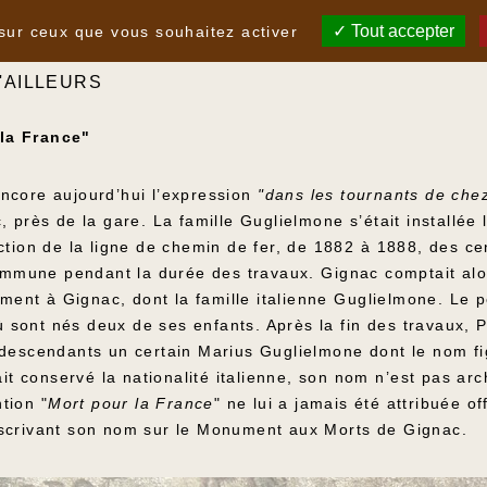
France
Tout accepter
 sur ceux que vous souhaitez activer
'AILLEURS
la France"
ncore aujourd’hui l’expression
"dans les tournants de che
 près de la gare. La famille Guglielmone s’était installée 
ction de la ligne de chemin de fer, de 1882 à 1888, des ce
commune pendant la durée des travaux. Gignac comptait alo
ement à Gignac, dont la famille italienne Guglielmone. Le p
 où sont nés deux de ses enfants. Après la fin des travaux,
 descendants un certain Marius Guglielmone dont le nom f
conservé la nationalité italienne, son nom n’est pas arch
tion "
Mort pour la France
" ne lui a jamais été attribuée 
nscrivant son nom sur le Monument aux Morts de Gignac.