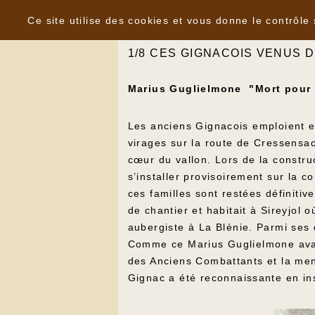
Panneau de gestion des cookies
Marius Guglielmone Mort pour la 
Ce site utilise des cookies et vous donne le contrôle
1/8 CES GIGNACOIS VENUS D
Marius Guglielmone "Mort pour 
Les anciens Gignacois emploient e
virages sur la route de Cressensac,
cœur du vallon. Lors de la constru
s’installer provisoirement sur la 
ces familles sont restées définitiv
de chantier et habitait à Sireyjol
aubergiste à La Blénie. Parmi ses
Comme ce Marius Guglielmone avait 
des Anciens Combattants et la men
Gignac a été reconnaissante en i