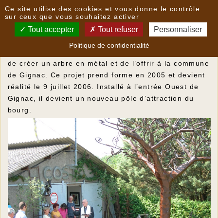
Panneau de gestion des cookies
Ce site utilise des cookies et vous donne le contrôle
COSTA
sur ceux que vous souhaitez activer
Tout accepter
Tout refuser
Personnaliser
Fernando Costa a créé ses premières oeuvres dans
Politique de confidentialité
son atelier des Genestes. Très vite naît en lui l’envie
de créer un arbre en métal et de l’offrir à la commune
de Gignac. Ce projet prend forme en 2005 et devient
réalité le 9 juillet 2006. Installé à l’entrée Ouest de
Gignac, il devient un nouveau pôle d’attraction du
bourg.