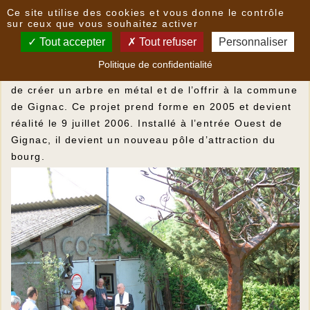
Panneau de gestion des cookies
Ce site utilise des cookies et vous donne le contrôle
COSTA
sur ceux que vous souhaitez activer
Tout accepter
Tout refuser
Personnaliser
Fernando Costa a créé ses premières oeuvres dans
Politique de confidentialité
son atelier des Genestes. Très vite naît en lui l’envie
de créer un arbre en métal et de l’offrir à la commune
de Gignac. Ce projet prend forme en 2005 et devient
réalité le 9 juillet 2006. Installé à l’entrée Ouest de
Gignac, il devient un nouveau pôle d’attraction du
bourg.