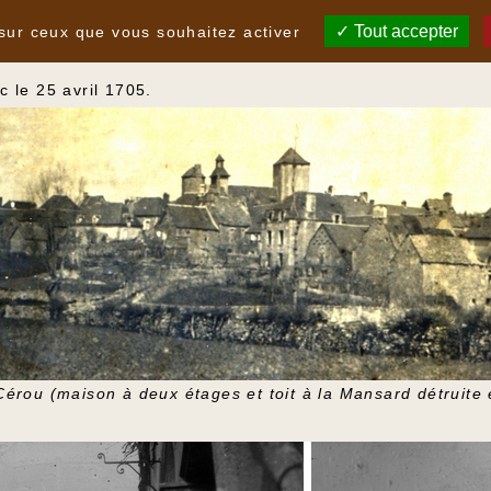
Tout accepter
 sur ceux que vous souhaitez activer
 le 25 avril 1705.
érou (maison à deux étages et toit à la Mansard détruite