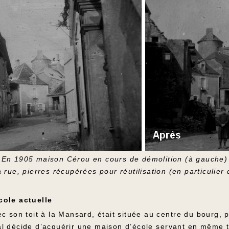
En 1905 maison Cérou en cours de démolition (à gauche)
a rue, pierres récupérées pour réutilisation (en particulier 
cole actuelle
c son toit à la Mansard, était située au centre du bourg, p
al décide d’acquérir une maison d’école servant en mêm