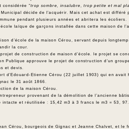
st considérée
"trop sombre, insalubre, trop petite et mal pl
l Municipal décide de l’acquérir. Mais cet achat est différ
mmune pendant plusieurs années et abritera les écoliers.
l’école laïque de garçons installée dans cette maison de 
son d’école de la maison Cérou, servant depuis longtemps
ndir la cour.
ojet de construction de maison d’école. le projet se conc
tion Publique approuve le projet de construction d’un group
s et devis.
ort d’Edouard-Etienne Cérou (22 juillet 1903) qui en avait
gnac le 31 août 1866.
uction de la maison Cérou.
entrepreneur provenant de la démolition de l’ancienne bâti
intacte et réutilisée : 15,42 m3 à 3 francs le m3 = 53, 9
ean Cérou, bourgeois de Gignac et Jeanne Chalvet, et le f