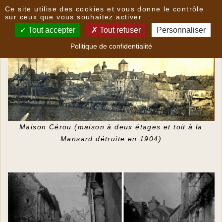
Panneau de gestion des cookies
Ce site utilise des cookies et vous donne le contrôle
Jean Joseph Cérou
sur ceux que vous souhaitez activer
Tout accepter
Tout refuser
Personnaliser
Jean-Joseph Cérou est né à Gignac le 25 avril 1705.
Politique de confidentialité
Maison Cérou (maison à deux étages et toit à la
Mansard détruite en 1904)