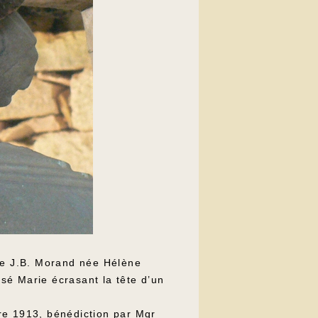
me J.B. Morand née Hélène
osé Marie écrasant la tête d’un
re 1913, bénédiction par Mgr