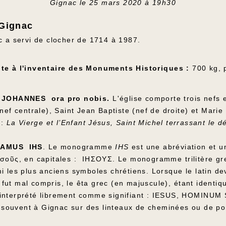
Gignac le 25 mars 2020 à 19h30
 Gignac
c a servi de clocher de 1714 à 1987.
ite à l'inventaire des Monuments Historiques :
700 kg, 
 JOHANNES ora pro nobis.
L'église comporte trois nefs 
nef centrale), Saint Jean Baptiste (nef de droite) et Marie
 :
La Vierge et l’Enfant Jésus, Saint Michel terrassant le d
DAMUS IHS
. Le monogramme
IHS
est une abréviation et un
ησοῦς, en capitales : IHΣOYΣ. Le monogramme trilitère g
i les plus anciens symboles chrétiens. Lorsque le latin de
t mal compris, le êta grec (en majuscule), étant identique
 interprété librement comme signifiant : IESUS, HOMINU
s souvent à Gignac sur des linteaux de cheminées ou de 