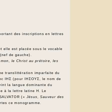
portant des inscriptions en lettres
et elle est placée sous le vocable
 (nef de gauche).
émon, le Christ au prétoire, les
e translittération imparfaite du
rec IHΣ (pour IHΣOYΣ, le nom de
vint la langue dominante du
 à la lettre latine H. Le
M SALVATOR («
Jésus, Sauveur des
portes ce monogramme.