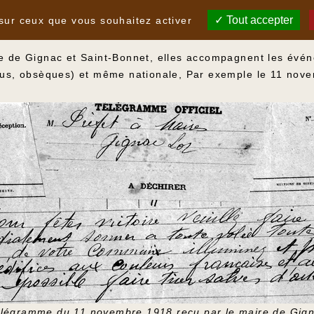
s cloches
Tout accepter
 sur ceux que vous souhaitez activer
re de Gignac et Saint-Bonnet, elles accompagnent les évén
elus, obsèques) et même nationale, Par exemple le 11 nov
légramme du 11 novembre 1918 reçu par le maire de Gig