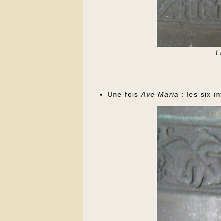
L
Une fois
Ave Maria
: les six i