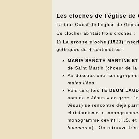
Les cloches de l'église de
La tour Ouest de l’église de Gigna
Ce clocher abritait trois cloches :
1) La grosse cloche (1523) inscr
gothiques de 4 centimètres :
MARIA SANCTE MARTINE ET
de Saint Martin (choeur de la 
Au-dessous une iconographie
mains liées.
Puis cinq fois
TE DEUM LAU
nom de « Jésus » en grec : Ἰ
Jésus) se rencontre déjà parm
christianisme le monogramme fu
monogramme devint I.H.S. et
hommes
») . On retrouve trè