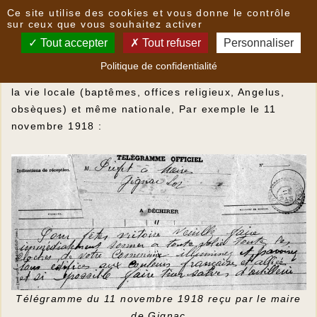
Panneau de gestion des cookies
Ce site utilise des cookies et vous donne le contrôle
Un patrimoine sonore invisible : les cloches
sur ceux que vous souhaitez activer
Tout accepter
Tout refuser
Personnaliser
Elles font partie du paysage sonore de Gignac et
Politique de confidentialité
Saint-Bonnet, elles accompagnent les événements de
la vie locale (baptêmes, offices religieux, Angelus,
obsèques) et même nationale, Par exemple le 11
novembre 1918 :
Télégramme du 11 novembre 1918 reçu par le maire
de Gignac