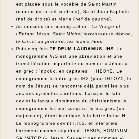
est placée sous le vocable de Saint Martin
(choeur de la nef centrale), Saint Jean Baptiste
(nef de droite) et Marie (nef de gauche).
Au-dessous une iconographie :
La Vierge et
l’Enfant Jésus, Saint Michel terrassant le démon,
le Christ au prétoire, les mains liées.
Puis cinq fois
TE DEUM LAUDAMUS IHS
. Le
monogramme
IHS
est une abréviation et une
translittération imparfaite du nom de « Jésus »
en grec : Ἰησοῦς, en capitales : IHΣOYΣ. Le
monogramme trilitère grec IHΣ (pour IHΣOYΣ, le
nom de Jésus) se rencontre déjà parmi les plus
anciens symboles chrétiens. Lorsque le latin
devint la langue dominante du christianisme le
monogramme fut mal compris, le êta grec (en
majuscule), étant identique à la lettre latine H.
Le monogramme devint I.H.S. et interprété
librement comme signifiant : IESUS, HOMINUM
SALVATOR («
Jésus, Sauveur des hommes
») .