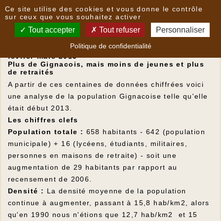
Panneau de gestion des cookies
Ce site utilise des cookies et vous donne le contrôle
Recensement 2013 : analyse des données
sur ceux que vous souhaitez activer
Tout accepter
Tout refuser
Personnaliser
RECENSEMENT 2013
Politique de confidentialité
Résultats officiels du recensement effectué en
février-mars 2013
Plus de Gignacois, mais moins de jeunes et plus
de retraités
A partir de ces centaines de données chiffrées voici
une analyse de la population Gignacoise telle qu'elle
était début 2013.
Les chiffres clefs
Population totale :
658 habitants - 642 (population
municipale) + 16 (lycéens, étudiants, militaires,
personnes en maisons de retraite) - soit une
augmentation de 29 habitants par rapport au
recensement de 2006.
Densité :
La densité moyenne de la population
continue à augmenter, passant à 15,8 hab/km2, alors
qu'en 1990 nous n'étions que 12,7 hab/km2 et 15