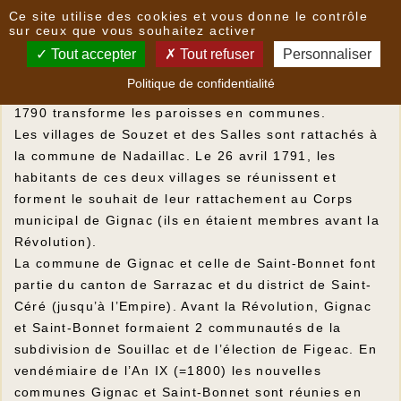
Panneau de gestion des cookies
Ce site utilise des cookies et vous donne le contrôle
et pendant la Révolution ?
sur ceux que vous souhaitez activer
Tout accepter
Tout refuser
Personnaliser
Création des communes
Politique de confidentialité
Le décret de l'Assemblée Nationale du 16 février
1790 transforme les paroisses en communes.
Les villages de Souzet et des Salles sont rattachés à
la commune de Nadaillac. Le 26 avril 1791, les
habitants de ces deux villages se réunissent et
forment le souhait de leur rattachement au Corps
municipal de Gignac (ils en étaient membres avant la
Révolution).
La commune de Gignac et celle de Saint-Bonnet font
partie du canton de Sarrazac et du district de Saint-
Céré (jusqu’à l’Empire). Avant la Révolution, Gignac
et Saint-Bonnet formaient 2 communautés de la
subdivision de Souillac et de l’élection de Figeac. En
vendémiaire de l’An IX (=1800) les nouvelles
communes Gignac et Saint-Bonnet sont réunies en