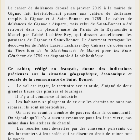
Le cahier de doléances déposé en janvier 2019 à la mairie de
Gignac fait inévitablement penser aux cahiers de doléances
remplis à Gignac et à Saint-Bonnet en 1789. Le cahier de
doléances de Gignac a disparu, mais celui de Saint-Bonnet a été
retrouvé dans un placard muré du Palais de la Raymondie à
Martel par l'abbé Lachièze-Rey, qui dessert actuellement les
paroisses de Gignac et Saint-Bonnet
.
Le document retraçant les
découvertes de l'abbé Lucien Lachièze-Rey
Cahiers de doléances
du Tiers-Etat de la Sénéchaussée de Martel pour les Etats
Généraux de 1789
est disponible à la bibliothèque.
Ce cahier, rédigé en français, donne des indications
précieuses sur la situation géographique, économique et
sociale de la communauté de Saint-Bonnet :
- Le sol est ingrat, le territoire sec et aride, éloigné de deux
grandes lieues des prairies et fourrages.
- Il n’y a ni commerce ni industrie.
- Les habitants se plaignent de ce que les chemins ne sont pas
réparés, ils sont impraticables.
- On met en avant le nombre de pauvres dans la communauté.
On signale qu’il n’y a aucune ressource pour les faire vivre, pas
même dans les ateliers de charité.
- Les récoltes sont dévastées par des chasseurs puissants ou
des braconniers à leur solde qui se disent en droit de ruiner tout
le monde.