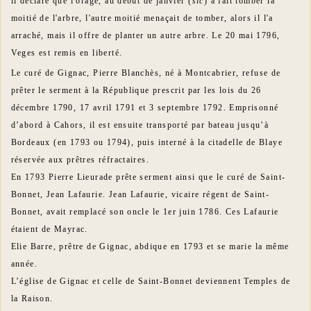
il déclare que l'orage, au début de janvier (
sic
) a fait tomber la
moitié de l'arbre, l'autre moitié menaçait de tomber, alors il l'a
arraché, mais il offre de planter un autre arbre. Le 20 mai 1796,
Veges est remis en liberté.
Le curé de Gignac, Pierre Blanchès, né à Montcabrier, refuse de
prêter le serment à la République prescrit par les lois du 26
décembre 1790, 17 avril 1791 et 3 septembre 1792. Emprisonné
d’abord à Cahors, il est ensuite transporté par bateau jusqu’à
Bordeaux (en 1793 ou 1794), puis interné à la citadelle de Blaye
réservée aux prêtres réfractaires.
En 1793 Pierre Lieurade prête serment ainsi que le curé de Saint-
Bonnet, Jean Lafaurie. Jean Lafaurie, vicaire régent de Saint-
Bonnet, avait remplacé son oncle le 1er juin 1786. Ces Lafaurie
étaient de Mayrac.
Elie Barre, prêtre de Gignac, abdique en 1793 et se marie la même
année.
L’église de Gignac et celle de Saint-Bonnet deviennent Temples de
la Raison.