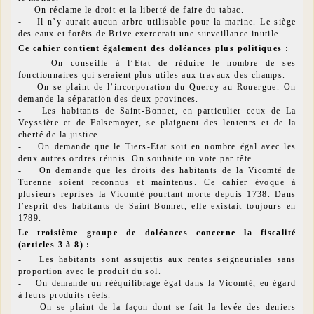
- On réclame le droit et la liberté de faire du tabac.
- Il n’y aurait aucun arbre utilisable pour la marine. Le siège
des eaux et forêts de Brive exercerait une surveillance inutile.
Ce cahier contient également des doléances plus politiques :
- On conseille à l’Etat de réduire le nombre de ses
fonctionnaires qui seraient plus utiles aux travaux des champs.
- On se plaint de l’incorporation du Quercy au Rouergue. On
demande la séparation des deux provinces.
- Les habitants de Saint-Bonnet, en particulier ceux de La
Veyssière et de Falsemoyer, se plaignent des lenteurs et de la
cherté de la justice.
- On demande que le Tiers-Etat soit en nombre égal avec les
deux autres ordres réunis. On souhaite un vote par tête.
- On demande que les droits des habitants de la Vicomté de
Turenne soient reconnus et maintenus. Ce cahier évoque à
plusieurs reprises la Vicomté pourtant morte depuis 1738. Dans
l’esprit des habitants de Saint-Bonnet, elle existait toujours en
1789.
Le troisième groupe d
e doléances concerne la fiscalité
(articles 3 à 8) :
- Les habitants sont assujettis aux rentes seigneuriales sans
proportion avec le produit du sol.
- On demande un rééquilibrage égal dans la Vicomté, eu égard
à leurs produits réels.
- On se plaint de la façon dont se fait la levée des deniers