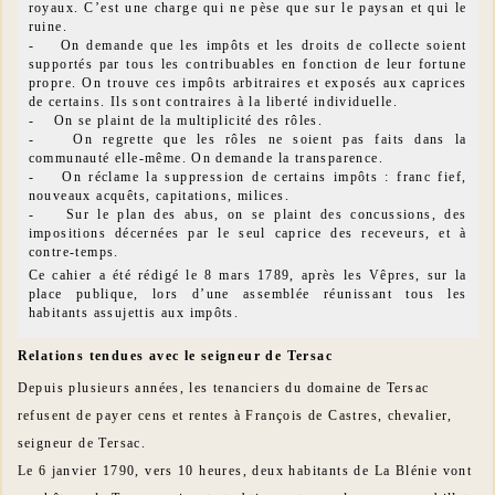
royaux. C’est une charge qui ne pèse que sur le paysan et qui le
ruine.
- On demande que les impôts et les droits de collecte soient
supportés par tous les contribuables en fonction de leur fortune
propre. On trouve ces impôts arbitraires et exposés aux caprices
de certains. Ils sont contraires à la liberté individuelle.
- On se plaint de la multiplicité des rôles.
- On regrette que les rôles ne soient pas faits dans la
communauté elle-même. On demande la transparence.
- On réclame la suppression de certains impôts : franc fief,
nouveaux acquêts, capitations, milices.
- Sur le plan des abus, on se plaint des concussions, des
impositions décernées par le seul caprice des receveurs, et à
contre-temps.
Ce cahier a été rédigé le 8 mars 1789, après les Vêpres, sur la
place publique, lors d’une assemblée réunissant tous les
habitants assujettis aux impôts.
Relations tendues avec le seigneur de Tersac
Depuis plusieurs années, les tenanciers du domaine de Tersac
refusent de payer cens et rentes à François de Castres, chevalier,
seigneur de Tersac.
Le 6 janvier 1790, vers 10 heures, deux habitants de La Blénie vont