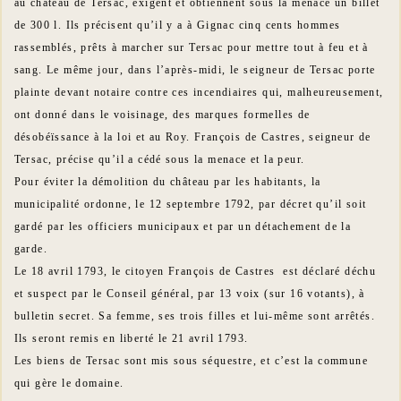
au château de Tersac, exigent et obtiennent sous la menace un billet
de 300 l. Ils précisent qu’il y a à Gignac cinq cents hommes
rassemblés, prêts à marcher sur Tersac pour mettre tout à feu et à
sang. Le même jour, dans l’après-midi, le seigneur de Tersac porte
plainte devant notaire contre ces incendiaires qui, malheureusement,
ont donné dans le voisinage, des marques formelles de
désobéïssance à la loi et au Roy. François de Castres, seigneur de
Tersac, précise qu’il a cédé sous la menace et la peur.
Pour éviter la démolition du château par les habitants, la
municipalité ordonne, le 12 septembre 1792, par décret qu’il soit
gardé par les officiers municipaux et par un détachement de la
garde.
Le 18 avril 1793, le citoyen François de Castres est déclaré déchu
et suspect par le Conseil général, par 13 voix (sur 16 votants), à
bulletin secret. Sa femme, ses trois filles et lui-même sont arrêtés.
Ils seront remis en liberté le 21 avril 1793.
Les biens de Tersac sont mis sous séquestre, et c’est la commune
qui gère le domaine.