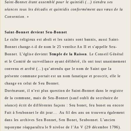
Saint-Bonnet étant assemblé pour le quintidi (…) tiendra ses
séances tous les décadis et quintidis conformément aux vœux de la
Convention
. »
Saint-Bonnet devient Seu-Bonnet
Le culte religieux est aboli et les saints sont bannis, aussi Saint-
Bonnet change-t-il de nom le 25 ventôse An II et s'appelle Seu-
Bonnet. L’église devient
Temple de la Raison
. Le Conseil Général
et le Comité de surveillance ayant délibéré, ils ont tout unanimement
convenu et arrêté (…) qu’attendu que le nom de Saint que la
présente commune portait est un nom fanatique et proscrit, elle le
change en celui de Seu Bonnet.
Dorénavant, il n’est plus question de Saint-Bonnet dans le registre
de la commune, mais de Seu-Bonnet (sauf oubli du secrétaire de
séance) écrit de différentes façons : Seu bonet, feu bonet ou encore
Fait à Seubonnet le dit jour… Au fil des ans on trouvera également
dans les archives Sen Bonnet, Sen Bonet, Seubonnet. L’ancien
toponyme réapparaîtra le 9 nivôse de l’An V (29 décembre 1796).