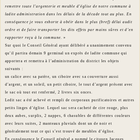
remettre toute l’argenterie et meuble d’église de notre commune à
ladite administration dans les délais de la décade tout au plus. En
conséquence je vous exhorte à obéir dans le plus (bref) délai audit
ordre et de faire transporter les dits effets par mains sûres et d’en
rapporter reçu à la commune.
»
Sur quoi le Conseil Général ayant délibéré a unanimement convenu
qu’il partira demain 9 germinal un exprès de ladite commune qui
apportera et remettra à l’administration du district les objets
suivants :
un calice avec sa patère, un ciboire avec sa couverture aussi
d’argent, et un soleil, un petit ciboire, le tout d’argent présent avec
le sac où tout est renfermé, 2 livres six onces.
Ledit sac a été achevé et rempli de corporaux purificatoires et autres
petits linges d’église. Lequel sac sera cacheté de cire rouge, plus
deux aubes, surplis, 2 nappes, 6 chasubles de différentes couleurs
avec leurs suites, 2 manteaux pluvials dont un de noir et
généralement tout ce qui s’est trouvé de meubles d’église.
En conséquence le Conseil général a nommé le citoyen Jacques