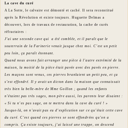
La cave du curé
A La Sotte, le calvaire est démonté et caché. Il sera reconstitué
après la Révolution et existe toujours. Huguette Delmas a
découvert, lors de travaux de restauration, la cache de curés
réfractaires :
J’ai une seconde cave qui a été comblée, et il paraît que le
souterrain de la Farinerie venait jusque chez moi. C’est un petit
peu loin, ça paraît étonnant.
Quand nous avons fait arranger une pièce à l’autre extrémité de la
maison, la moitié de la pièce était pavée avec des pavés en pierre.
Les maçons sont venus, ces pierres branlaient un petit peu, et ça
s’est effondré. Il y avait un dicton dans la maison que connaissait
très bien la belle-mère de Mme Goillon ; quand les enfants
n’étaient pas très sages, mon père aussi, les parents leur disaient :
« Si tu n’es pas sage, on te mettra dans la cave du curé ! »
Jusque-là, on n’avait pas eu d’explication sur ce qu’était cette cave
du curé. C’est quand ces pierres se sont effondrées qu’on a
compris. Ça existe toujours, j’ai laissé une trappe, on descend