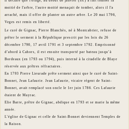
il déclare que l'orage, au début de janvier (
sic
) a fait tomber la
moitié de l'arbre, l'autre moitié menaçait de tomber, alors il l'a
arraché, mais il offre de planter un autre arbre. Le 20 mai 1796,
Veges est remis en liberté.
Le curé de Gignac, Pierre Blanchès, né à Montcabrier, refuse de
prêter le serment à la République prescrit par les lois du 26
décembre 1790, 17 avril 1791 et 3 septembre 1792. Emprisonné
d’abord à Cahors, il est ensuite transporté par bateau jusqu’à
Bordeaux (en 1793 ou 1794), puis interné à la citadelle de Blaye
réservée aux prêtres réfractaires.
En 1793 Pierre Lieurade prête serment ainsi que le curé de Saint-
Bonnet, Jean Lafaurie. Jean Lafaurie, vicaire régent de Saint-
Bonnet, avait remplacé son oncle le 1er juin 1786. Ces Lafaurie
étaient de Mayrac.
Elie Barre, prêtre de Gignac, abdique en 1793 et se marie la même
année.
L’église de Gignac et celle de Saint-Bonnet deviennent Temples de
la Raison.