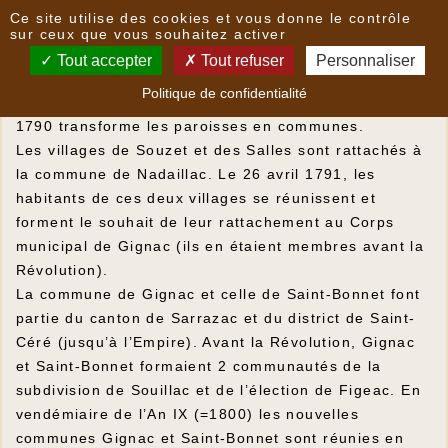
Panneau de gestion des cookies
Ce site utilise des cookies et vous donne le contrôle
et pendant la Révolution ?
sur ceux que vous souhaitez activer
Tout accepter
Tout refuser
Personnaliser
Création des communes
Politique de confidentialité
Le décret de l'Assemblée Nationale du 16 février
1790 transforme les paroisses en communes.
Les villages de Souzet et des Salles sont rattachés à
la commune de Nadaillac. Le 26 avril 1791, les
habitants de ces deux villages se réunissent et
forment le souhait de leur rattachement au Corps
municipal de Gignac (ils en étaient membres avant la
Révolution).
La commune de Gignac et celle de Saint-Bonnet font
partie du canton de Sarrazac et du district de Saint-
Céré (jusqu’à l’Empire). Avant la Révolution, Gignac
et Saint-Bonnet formaient 2 communautés de la
subdivision de Souillac et de l’élection de Figeac. En
vendémiaire de l’An IX (=1800) les nouvelles
communes Gignac et Saint-Bonnet sont réunies en