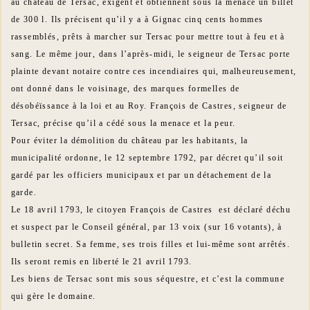
au château de Tersac, exigent et obtiennent sous la menace un billet
de 300 l. Ils précisent qu’il y a à Gignac cinq cents hommes
rassemblés, prêts à marcher sur Tersac pour mettre tout à feu et à
sang. Le même jour, dans l’après-midi, le seigneur de Tersac porte
plainte devant notaire contre ces incendiaires qui, malheureusement,
ont donné dans le voisinage, des marques formelles de
désobéïssance à la loi et au Roy. François de Castres, seigneur de
Tersac, précise qu’il a cédé sous la menace et la peur.
Pour éviter la démolition du château par les habitants, la
municipalité ordonne, le 12 septembre 1792, par décret qu’il soit
gardé par les officiers municipaux et par un détachement de la
garde.
Le 18 avril 1793, le citoyen François de Castres est déclaré déchu
et suspect par le Conseil général, par 13 voix (sur 16 votants), à
bulletin secret. Sa femme, ses trois filles et lui-même sont arrêtés.
Ils seront remis en liberté le 21 avril 1793.
Les biens de Tersac sont mis sous séquestre, et c’est la commune
qui gère le domaine.