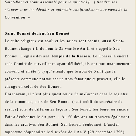
Saint-Bonnet étant assemblé pour le quintidi (…) tiendra ses
séances tous les décadis et quintidis conformément aux vœux de la
Convention
. »
Saint-Bonnet devient Seu-Bonnet
Le culte religieux est aboli et les saints sont bannis, aussi Saint-
Bonnet change-t-il de nom le 25 ventôse An II et s'appelle Seu-
Bonnet. L’église devient
Temple de la Raison
. Le Conseil Général
et le Comité de surveillance ayant délibéré, ils ont tout unanimement
convenu et arrêté (…) qu’attendu que le nom de Saint que la
présente commune portait est un nom fanatique et proscrit, elle le
change en celui de Seu Bonnet.
Dorénavant, il n’est plus question de Saint-Bonnet dans le registre
de la commune, mais de Seu-Bonnet (sauf oubli du secrétaire de
séance) écrit de différentes façons : Seu bonet, feu bonet ou encore
Fait à Seubonnet le dit jour… Au fil des ans on trouvera également
dans les archives Sen Bonnet, Sen Bonet, Seubonnet. L’ancien
toponyme réapparaîtra le 9 nivôse de l’An V (29 décembre 1796).