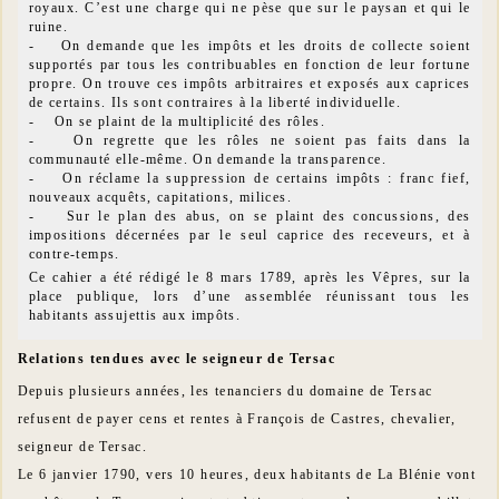
royaux. C’est une charge qui ne pèse que sur le paysan et qui le
ruine.
- On demande que les impôts et les droits de collecte soient
supportés par tous les contribuables en fonction de leur fortune
propre. On trouve ces impôts arbitraires et exposés aux caprices
de certains. Ils sont contraires à la liberté individuelle.
- On se plaint de la multiplicité des rôles.
- On regrette que les rôles ne soient pas faits dans la
communauté elle-même. On demande la transparence.
- On réclame la suppression de certains impôts : franc fief,
nouveaux acquêts, capitations, milices.
- Sur le plan des abus, on se plaint des concussions, des
impositions décernées par le seul caprice des receveurs, et à
contre-temps.
Ce cahier a été rédigé le 8 mars 1789, après les Vêpres, sur la
place publique, lors d’une assemblée réunissant tous les
habitants assujettis aux impôts.
Relations tendues avec le seigneur de Tersac
Depuis plusieurs années, les tenanciers du domaine de Tersac
refusent de payer cens et rentes à François de Castres, chevalier,
seigneur de Tersac.
Le 6 janvier 1790, vers 10 heures, deux habitants de La Blénie vont