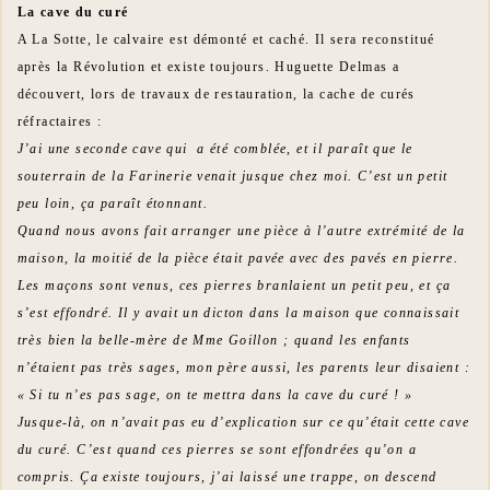
La cave du curé
A La Sotte, le calvaire est démonté et caché. Il sera reconstitué
après la Révolution et existe toujours. Huguette Delmas a
découvert, lors de travaux de restauration, la cache de curés
réfractaires :
J’ai une seconde cave qui a été comblée, et il paraît que le
souterrain de la Farinerie venait jusque chez moi. C’est un petit
peu loin, ça paraît étonnant.
Quand nous avons fait arranger une pièce à l’autre extrémité de la
maison, la moitié de la pièce était pavée avec des pavés en pierre.
Les maçons sont venus, ces pierres branlaient un petit peu, et ça
s’est effondré. Il y avait un dicton dans la maison que connaissait
très bien la belle-mère de Mme Goillon ; quand les enfants
n’étaient pas très sages, mon père aussi, les parents leur disaient :
« Si tu n’es pas sage, on te mettra dans la cave du curé ! »
Jusque-là, on n’avait pas eu d’explication sur ce qu’était cette cave
du curé. C’est quand ces pierres se sont effondrées qu’on a
compris. Ça existe toujours, j’ai laissé une trappe, on descend