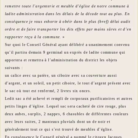
remettre toute l’argenterie et meuble d’église de notre commune à
ladite administration dans les délais de la décade tout au plus. En
conséquence je vous exhorte à obéir dans le plus (bref) délai audit
ordre et de faire transporter les dits effets par mains sûres et d’en
rapporter reçu à la commune.
»
Sur quoi le Conseil Général ayant délibéré a unanimement convenu
qu’il partira demain 9 germinal un exprès de ladite commune qui
apportera et remettra à l’administration du district les objets
suivants :
un calice avec sa patère, un ciboire avec sa couverture aussi
d’argent, et un soleil, un petit ciboire, le tout d’argent présent avec
le sac où tout est renfermé, 2 livres six onces.
Ledit sac a été achevé et rempli de corporaux purificatoires et autres
petits linges d’église. Lequel sac sera cacheté de cire rouge, plus
deux aubes, surplis, 2 nappes, 6 chasubles de différentes couleurs
avec leurs suites, 2 manteaux pluvials dont un de noir et
généralement tout ce qui s’est trouvé de meubles d’église.
En conséquence le Conseil général a nommé le citoyen Jacques