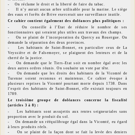
- On réclame le droit et la liberté de faire du tabac.
- Il n’y aurait aucun arbre utilisable pour la marine. Le siège
des eaux et forêts de Brive exercerait une surveillance inutile.
Ce cahier contient également des doléances plus politiques :
- On conseille à l’Etat de réduire le nombre de ses
fonctionnaires qui seraient plus utiles aux travaux des champs.
- On se plaint de l’incorporation du Quercy au Rouergue. On
demande la séparation des deux provinces.
- Les habitants de Saint-Bonnet, en particulier ceux de La
Veyssière et de Falsemoyer, se plaignent des lenteurs et de la
cherté de la justice.
- On demande que le Tiers-Etat soit en nombre égal avec les
deux autres ordres réunis. On souhaite un vote par tête.
- On demande que les droits des habitants de la Vicomté de
Turenne soient reconnus et maintenus. Ce cahier évoque à
plusieurs reprises la Vicomté pourtant morte depuis 1738. Dans
l’esprit des habitants de Saint-Bonnet, elle existait toujours en
1789.
Le troisième groupe d
e doléances concerne la fiscalité
(articles 3 à 8) :
- Les habitants sont assujettis aux rentes seigneuriales sans
proportion avec le produit du sol.
- On demande un rééquilibrage égal dans la Vicomté, eu égard
à leurs produits réels.
- On se plaint de la façon dont se fait la levée des deniers