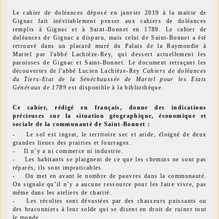
Le cahier de doléances déposé en janvier 2019 à la mairie de
Gignac fait inévitablement penser aux cahiers de doléances
remplis à Gignac et à Saint-Bonnet en 1789. Le cahier de
doléances de Gignac a disparu, mais celui de Saint-Bonnet a été
retrouvé dans un placard muré du Palais de la Raymondie à
Martel par l'abbé Lachièze-Rey, qui dessert actuellement les
paroisses de Gignac et Saint-Bonnet
.
Le document retraçant les
découvertes de l'abbé Lucien Lachièze-Rey
Cahiers de doléances
du Tiers-Etat de la Sénéchaussée de Martel pour les Etats
Généraux de 1789
est disponible à la bibliothèque.
Ce cahier, rédigé en français, donne des indications
précieuses sur la situation géographique, économique et
sociale de la communauté de Saint-Bonnet :
- Le sol est ingrat, le territoire sec et aride, éloigné de deux
grandes lieues des prairies et fourrages.
- Il n’y a ni commerce ni industrie.
- Les habitants se plaignent de ce que les chemins ne sont pas
réparés, ils sont impraticables.
- On met en avant le nombre de pauvres dans la communauté.
On signale qu’il n’y a aucune ressource pour les faire vivre, pas
même dans les ateliers de charité.
- Les récoltes sont dévastées par des chasseurs puissants ou
des braconniers à leur solde qui se disent en droit de ruiner tout
le monde.