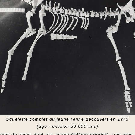
Squelette complet du jeune renne découvert en 1975
(âge : environ 30 000 ans)
ons de vases dont une coupe à décor graphité, une urne à