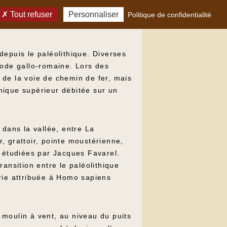
Tout refuser
Personnaliser
Politique de confidentialité
depuis le paléolithique. Diverses
iode gallo-romaine. Lors des
s de la voie de chemin de fer, mais
hique supérieur débitée sur un
 dans la vallée, entre La
r, grattoir, pointe moustérienne,
é étudiées par Jacques Favarel.
ansition entre le paléolithique
rie attribuée à Homo sapiens
 moulin à vent, au niveau du puits