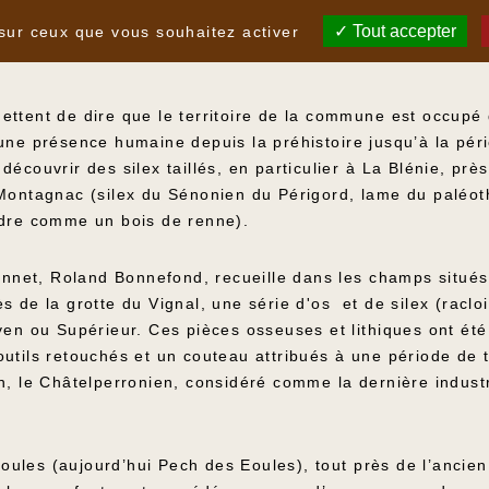
 ?
Tout accepter
 sur ceux que vous souhaitez activer
ttent de dire que le territoire de la commune est occupé 
une présence humaine depuis la préhistoire jusqu’à la pér
écouvrir des silex taillés, en particulier à La Blénie, prè
 Montagnac (silex du Sénonien du Périgord, lame du paléot
ndre comme un bois de renne).
Bonnet, Roland Bonnefond, recueille dans les champs situés
 de la grotte du Vignal, une série d'os et de silex (racloi
yen ou Supérieur. Ces pièces osseuses et lithiques ont ét
utils retouchés et un couteau attribués à une période de tr
en, le Châtelperronien, considéré comme la dernière indust
ules (aujourd’hui Pech des Eoules), tout près de l’ancien