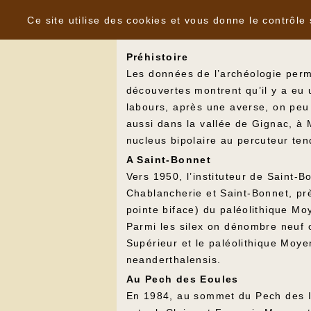
Panneau de gestion des cookies
Gignac occupée dès la préhistoire
Ce site utilise des cookies et vous donne le contrôle
Préhistoire
Les données de l’archéologie perme
découvertes montrent qu’il y a eu 
labours, après une averse, on peu d
aussi dans la vallée de Gignac, à
nucleus bipolaire au percuteur te
A Saint-Bonnet
Vers 1950, l’instituteur de Saint-
Chablancherie et Saint-Bonnet, près
pointe biface) du paléolithique Mo
Parmi les silex on dénombre neuf o
Supérieur et le paléolithique Moy
neanderthalensis.
Au Pech des Eoules
En 1984, au sommet du Pech des Io