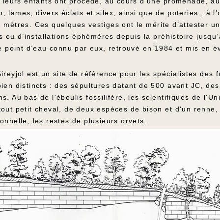
et leurs enfants ont procédé, au cours d’une promenade, 
in, lames, divers éclats et silex, ainsi que de poteries , à 
2 mètres. Ces quelques vestiges ont le mérite d’attester 
es ou d’installations éphémères depuis la préhistoire jusqu
le point d’eau connu par eux, retrouvé en 1984 et mis en év
ireyjol est un site de référence pour les spécialistes des 
bien distincts : des sépultures datant de 500 avant JC, d
. Au bas de l'éboulis fossilifère, les scientifiques de l'U
out petit cheval, de deux espèces de bison et d'un renne,
onnelle, les restes de plusieurs orvets.