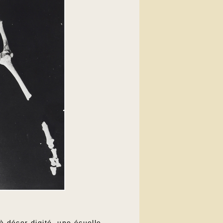
 décor digité, une écuelle