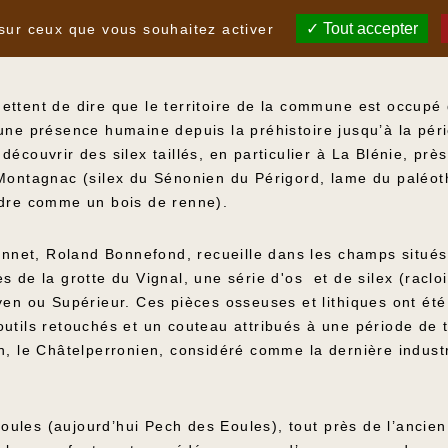
 ?
Tout accepter
 sur ceux que vous souhaitez activer
ttent de dire que le territoire de la commune est occupé 
une présence humaine depuis la préhistoire jusqu’à la pér
écouvrir des silex taillés, en particulier à La Blénie, prè
 Montagnac (silex du Sénonien du Périgord, lame du paléot
ndre comme un bois de renne).
Bonnet, Roland Bonnefond, recueille dans les champs situés
 de la grotte du Vignal, une série d'os et de silex (racloi
yen ou Supérieur. Ces pièces osseuses et lithiques ont ét
utils retouchés et un couteau attribués à une période de tr
en, le Châtelperronien, considéré comme la dernière indust
ules (aujourd’hui Pech des Eoules), tout près de l’ancien