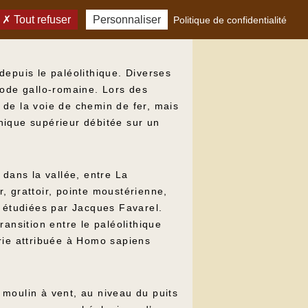
Tout refuser
Personnaliser
Politique de confidentialité
depuis le paléolithique. Diverses
iode gallo-romaine. Lors des
s de la voie de chemin de fer, mais
hique supérieur débitée sur un
 dans la vallée, entre La
r, grattoir, pointe moustérienne,
é étudiées par Jacques Favarel.
ansition entre le paléolithique
rie attribuée à Homo sapiens
 moulin à vent, au niveau du puits