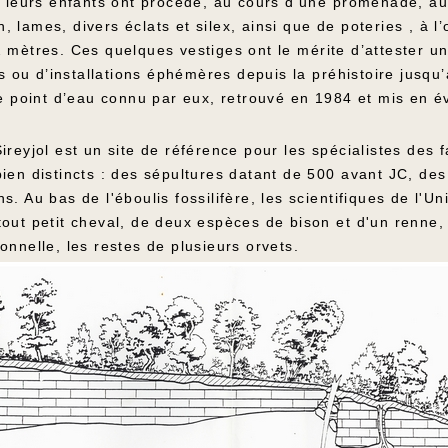
et leurs enfants ont procédé, au cours d’une promenade, 
in, lames, divers éclats et silex, ainsi que de poteries , à 
2 mètres. Ces quelques vestiges ont le mérite d’attester 
es ou d’installations éphémères depuis la préhistoire jusqu
le point d’eau connu par eux, retrouvé en 1984 et mis en év
ireyjol est un site de référence pour les spécialistes des 
bien distincts : des sépultures datant de 500 avant JC, d
. Au bas de l'éboulis fossilifère, les scientifiques de l'U
out petit cheval, de deux espèces de bison et d'un renne,
onnelle, les restes de plusieurs orvets.