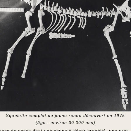
Squelette complet du jeune renne découvert en 1975
(âge : environ 30 000 ans)
ons de vases dont une coupe à décor graphité, une urne à