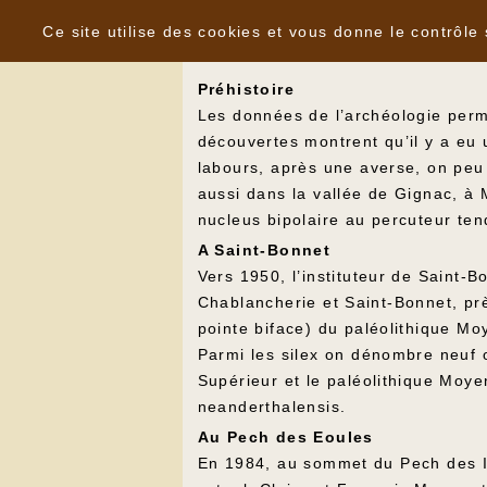
Panneau de gestion des cookies
Gignac occupée dès la préhistoire
Ce site utilise des cookies et vous donne le contrôle
Préhistoire
Les données de l’archéologie perme
découvertes montrent qu’il y a eu 
labours, après une averse, on peu d
aussi dans la vallée de Gignac, à
nucleus bipolaire au percuteur te
A Saint-Bonnet
Vers 1950, l’instituteur de Saint-
Chablancherie et Saint-Bonnet, près
pointe biface) du paléolithique Mo
Parmi les silex on dénombre neuf o
Supérieur et le paléolithique Moy
neanderthalensis.
Au Pech des Eoules
En 1984, au sommet du Pech des Io