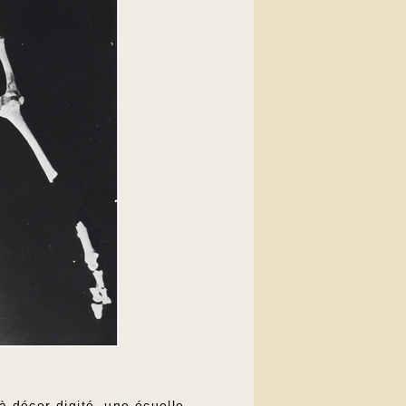
 décor digité, une écuelle