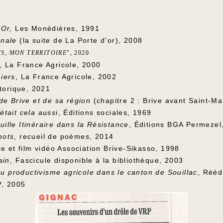
'Or,
Les Monédières, 1991
rnale
(la suite de La Porte d'or), 2008
NS, MON TERRITOIRE
", 2020
, La France Agricole, 2000
iers
, La France Agricole, 2002
torique, 2021
 de Brive et de sa région
(chapitre 2 : Brive avant Saint-Mar
était cela aussi
, Éditions sociales, 1969
uille
Itinéraire dans la Résistance
, Éditions BGA Permezel
mots
, recueil de poèmes, 2014
re et film vidéo Association Brive-Sikasso, 1998
ain
, Fascicule disponible à la bibliothèque, 2003
u productivisme agricole dans le canton de Souillac
, Rééd
P
, 2005