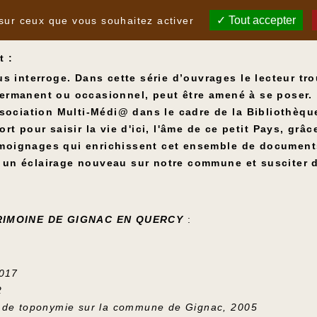
Tout accepter
 sur ceux que vous souhaitez activer
t :
us interroge. Dans cette série d’ouvrages le lecteur t
ermanent ou occasionnel, peut être amené à se poser.
ssociation Multi-Médi@ dans le cadre de la Bibliothèqu
rt pour saisir la vie d'ici, l'âme de ce petit Pays, grâ
moignages qui enrichissent cet ensemble de document
un éclairage nouveau sur notre commune et susciter d
RIMOINE DE GIGNAC EN QUERCY
:
2017
2
 de toponymie sur la commune de Gignac, 2005