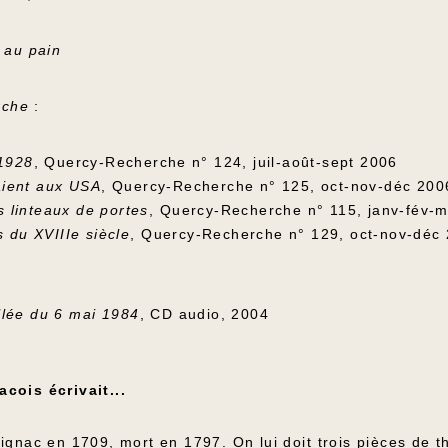
 au pain
rche
:
1928
, Quercy-Recherche n° 124, juil-août-sept 2006
aient aux USA
, Quercy-Recherche n° 125, oct-nov-déc 200
es linteaux de portes
, Quercy-Recherche n° 115, janv-fév-
s du XVIIIe siècle
, Quercy-Recherche n° 129, oct-nov-déc
llée du 6 mai 1984
, CD audio, 2004
cois écrivait...
ignac en 1709, mort en 1797. On lui doit trois pièces de th