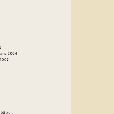
6
mars 2004
 2007
éâtre :