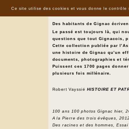
Panneau de gestion des cookies
Des habitants de Gignac écrivent
Ce site utilise des cookies et vous donne le contrôle
Des habitants de Gignac écriven
Le passé est toujours là, qui no
questions que tout Gignacois, p
Cette collection publiée par l’A
une histoire de Gignac qu'un effo
documents, photographies et té
Puissent ces 1700 pages donner 
plusieurs fois millénaire.
Robert Vayssié
HISTOIRE ET PAT
100 ans 100 photos Gignac hier, 
A la Pierre des trois évêques, 201
Des racines et des hommes, Essai