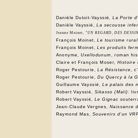
Danièle Dutoit-Vayssié,
La Porte d
Danièle Vayssié,
La secousse infe
Jeanne Moinet
, "
UN REGARD, DES DESSI
François Moinet,
Le tourisme rural
François Moinet,
Les produits ferm
Anonyme,
Uxellodunum
, roman his
Claire et François Moser,
Histoire
Roger Pestourie,
La Résistance, c'
Roger Pestourie,
Du Quercy à la G
Guillaume Vayssié,
Le palais des 
Robert Vayssié,
Sikasso (Mali):
liv
Robert Vayssié,
Le Gignac souterr
Jean-Claude Vergnes,
Naissance d
Raymond Mas,
Souvenirs d'un VR