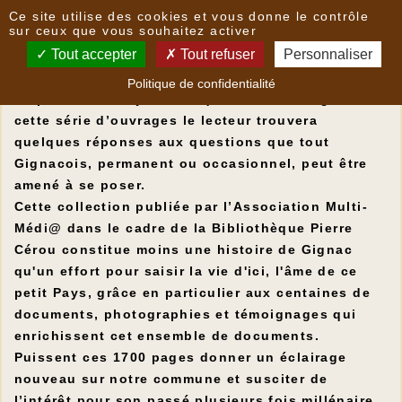
Panneau de gestion des cookies
Ce site utilise des cookies et vous donne le contrôle
Des habitants de Gignac écrivent
sur ceux que vous souhaitez activer
Tout accepter
Tout refuser
Personnaliser
Des habitants de Gignac écrivent :
Politique de confidentialité
Le passé est toujours là, qui nous interroge. Dans
cette série d’ouvrages le lecteur trouvera
quelques réponses aux questions que tout
Gignacois, permanent ou occasionnel, peut être
amené à se poser.
Cette collection publiée par l’Association Multi-
Médi@ dans le cadre de la Bibliothèque Pierre
Cérou constitue moins une histoire de Gignac
qu'un effort pour saisir la vie d'ici, l'âme de ce
petit Pays, grâce en particulier aux centaines de
documents, photographies et témoignages qui
enrichissent cet ensemble de documents.
Puissent ces 1700 pages donner un éclairage
nouveau sur notre commune et susciter de
l’intérêt pour son passé plusieurs fois millénaire.