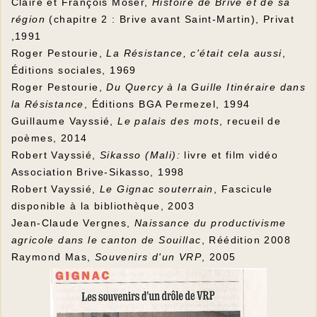
Claire et François Moser,
Histoire de Brive et de sa
région
(chapitre 2 : Brive avant Saint-Martin), Privat
,1991
Roger Pestourie,
La Résistance, c'était cela aussi
,
Éditions sociales, 1969
Roger Pestourie,
Du Quercy à la Guille
Itinéraire dans
la Résistance
, Éditions BGA Permezel, 1994
Guillaume Vayssié,
Le palais des mots
, recueil de
poèmes, 2014
Robert Vayssié,
Sikasso (Mali):
livre et film vidéo
Association Brive-Sikasso, 1998
Robert Vayssié,
Le Gignac souterrain
, Fascicule
disponible à la bibliothèque, 2003
Jean-Claude Vergnes,
Naissance du productivisme
agricole dans le canton de Souillac
, Réédition 2008
Raymond Mas,
Souvenirs d'un VRP
, 2005