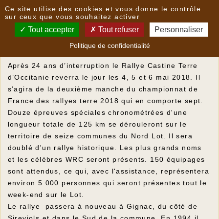
Panneau de gestion des cookies
Ce site utilise des cookies et vous donne le contrôle
Le rallye Castine à Gignac
sur ceux que vous souhaitez activer
Tout accepter
Tout refuser
Personnaliser
Le rallye Castine de passage à Gignac le 5 mai
Politique de confidentialité
2018
Après 24 ans d’interruption le Rallye Castine Terre
d’Occitanie reverra le jour les 4, 5 et 6 mai 2018. Il
s’agira de la deuxième manche du championnat de
France des rallyes terre 2018 qui en comporte sept.
Douze épreuves spéciales chronométrées d'une
longueur totale de 125 km se dérouleront sur le
territoire de seize communes du Nord Lot. Il sera
doublé d'un rallye historique. Les plus grands noms
et les célèbres WRC seront présents. 150 équipages
sont attendus, ce qui, avec l'assistance, représentera
environ 5 000 personnes qui seront présentes tout le
week-end sur le Lot.
Le rallye passera à nouveau à Gignac, du côté de
Sireyjols et dans le Sud de la commune. En 1994 il