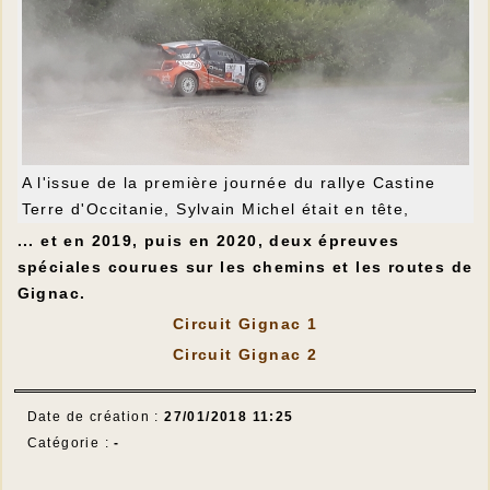
A l'issue de la première journée du rallye Castine
Terre d'Occitanie, Sylvain Michel était en tête,
devançant de 23 secondes le deuxième, Lionel Baud.
... et en 2019, puis en 2020, deux épreuves
Nicolas Ciamin complétait ce podium provisoire.
spéciales courues sur les chemins et les routes de
Cette épreuve est une des sept manches du
Gignac.
championnat de France des rallyes sur terre.
Circuit Gignac 1
Circuit Gignac 2
Date de création :
27/01/2018 11:25
Catégorie :
-