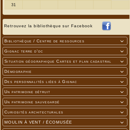
Retrouvez la bibliothèque sur Facebook
Bibliothèque / Centre de ressources

Gignac terre d'oc

Situation géographique Cartes et plan cadastral

Démographie

Des personnalités liées à Gignac

Un patrimoine détruit

Un patrimoine sauvegardé

Curiosités architecturales

MOULIN À VENT / ÉCOMUSÉE
