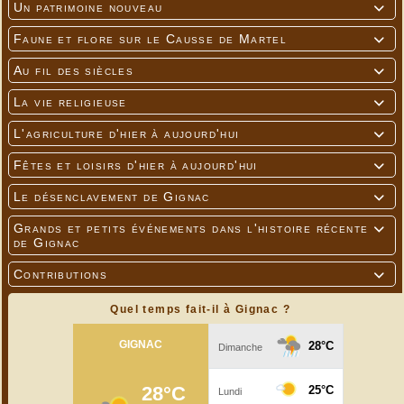
Un patrimoine nouveau

Faune et flore sur le Causse de Martel

Au fil des siècles

La vie religieuse

L'agriculture d'hier à aujourd'hui

Fêtes et loisirs d'hier à aujourd'hui

Le désenclavement de Gignac

Grands et petits événements dans l'histoire récente

de Gignac
Contributions

Quel temps fait-il à Gignac ?