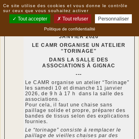
Panneau de gestion des cookies
Ce site utilise des cookies et vous donne le contrôle
Agenda du
Samedi 14 Février 2026
sur ceux que vous souhaitez activer
Tout accepter
Tout refuser
Personnaliser
Politique de confidentialité
SAMEDI 10 JANVIER ET DIMANCHE 11
JANVIER 2026
LE CAMR ORGANISE UN ATELIER
“TORINAGE”
DANS LA SALLE DES
ASSOCIATIONS À GIGNAC
---
Le CAMR organise un atelier “Torinage”
les samedi 10 et dimanche 11 janvier
2026, de 9 h à 17 h dans la salle des
associations.
Pour cela, il faut une chaise sans
paillage solide et propre, préparer des
bandes de tissus selon des explications
fournies.
Le “torinage” consiste à remplacer le
paillage de vieilles chaises par des