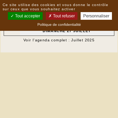
Panneau de gestion des cookies
Ce site utilise des cookies et vous donne le contrôle
Agenda du
Dimanche 27 Juillet 2025
sur ceux que vous souhaitez activer
Tout accepter
Tout refuser
Personnaliser
Politique de confidentialité
LA BIBLIOTHÈQUE SERA FERMÉE LE
DIMANCHE 27 JUILLET
Voir l'agenda complet : Juillet 2025