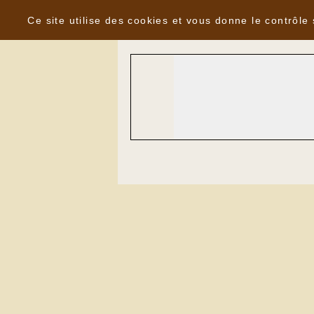
Panneau de gestion des cookies
Agenda du
Vendredi 10 Octobre 20
Ce site utilise des cookies et vous donne le contrôle