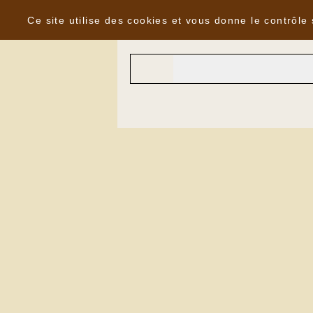
Panneau de gestion des cookies
Agenda du
Dimanche 16 Mars 2025
Ce site utilise des cookies et vous donne le contrôle