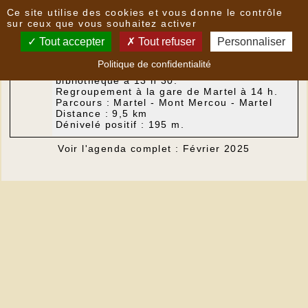
Panneau de gestion des cookies
Ce site utilise des cookies et vous donne le contrôle
Agenda du
Lundi 03 Février 2025
sur ceux que vous souhaitez activer
Tout accepter
Tout refuser
Personnaliser
Politique de confidentialité
Rendez-vous pour covoiturage à la
bibliothèque à 13 h 30.
Regroupement à la gare de Martel à 14 h.
Parcours : Martel - Mont Mercou - Martel
Distance : 9,5 km
Dénivelé positif : 195 m.
Voir l'agenda complet : Février 2025