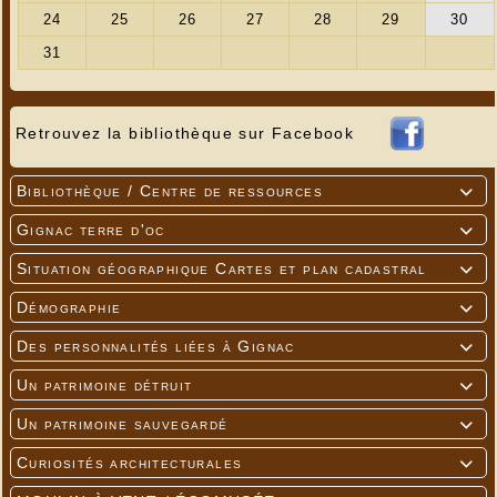
Retrouvez la bibliothèque sur Facebook
Bibliothèque / Centre de ressources

Gignac terre d'oc

Situation géographique Cartes et plan cadastral

Démographie

Des personnalités liées à Gignac

Un patrimoine détruit

Un patrimoine sauvegardé

Curiosités architecturales
