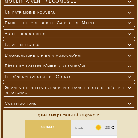
MOULIN À VENT / ÉCOMUSÉE

Un patrimoine nouveau

Faune et flore sur le Causse de Martel

Au fil des siècles

La vie religieuse

L'agriculture d'hier à aujourd'hui

Fêtes et loisirs d'hier à aujourd'hui

Le désenclavement de Gignac

Grands et petits événements dans l'histoire récente

de Gignac
Contributions

Quel temps fait-il à Gignac ?