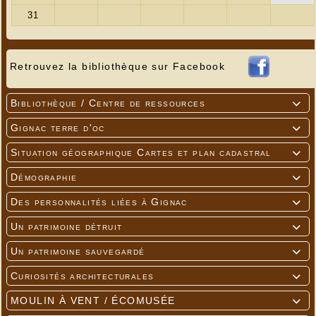
Retrouvez la bibliothèque sur Facebook
Bibliothèque / Centre de ressources

Gignac terre d'oc

Situation géographique Cartes et plan cadastral

Démographie

Des personnalités liées à Gignac

Un patrimoine détruit

Un patrimoine sauvegardé

Curiosités architecturales

MOULIN À VENT / ÉCOMUSÉE
